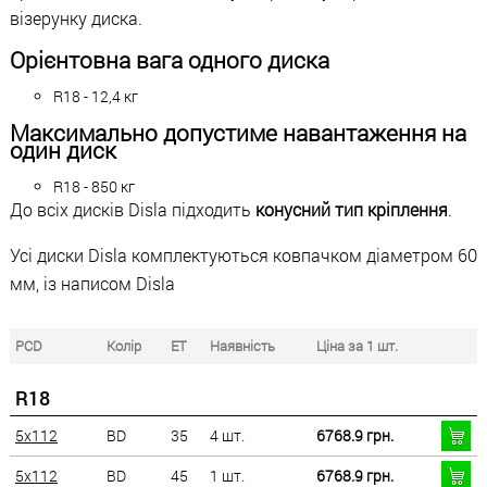
візерунку диска.
Орієнтовна вага одного диска
R18 - 12,4 кг
Максимально допустиме навантаження на
один диск
R18 - 850 кг
До всіх дисків Disla підходить
конусний тип кріплення
.
Усі диски Disla комплектуються ковпачком діаметром 60
мм, із написом Disla
PCD
Колір
ET
Наявність
Ціна за 1 шт.
R18
5x112
BD
35
4 шт.
6768.9 грн.
5x112
BD
45
1 шт.
6768.9 грн.