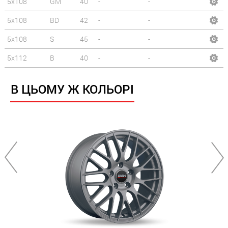
5x108
GM
40
-
-
5x108
BD
42
-
-
5x108
S
45
-
-
5x112
B
40
-
-
В ЦЬОМУ Ж КОЛЬОРІ