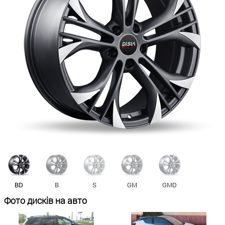
BD
B
S
GM
GMD
Фото дисків на авто