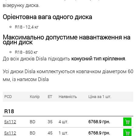
візерунку диска.
Орієнтовна вага одного диска
R18 - 12,4 кг
Максимально допустиме навантаження на
один диск
R18 - 850 кг
До всіх дисків Disla підходить
конусний тип кріплення
.
Усі диски Disla комплектуються ковпачком діаметром 60
мм, із написом Disla
PCD
Колір
ET
Наявність
Ціна за 1 шт.
R18
5x112
BD
35
4 шт.
6768.9 грн.
5x112
BD
45
1 шт.
6768.9 грн.