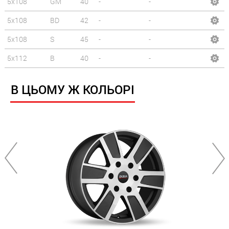
5x108
GM
40
-
-
5x108
BD
42
-
-
5x108
S
45
-
-
5x112
B
40
-
-
В ЦЬОМУ Ж КОЛЬОРІ