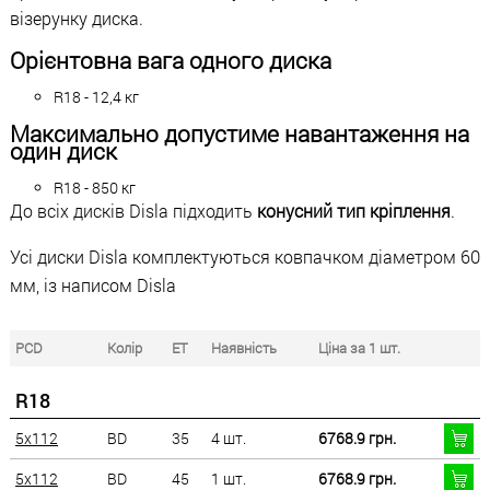
візерунку диска.
Орієнтовна вага одного диска
R18 - 12,4 кг
Максимально допустиме навантаження на
один диск
R18 - 850 кг
До всіх дисків Disla підходить
конусний тип кріплення
.
Усі диски Disla комплектуються ковпачком діаметром 60
мм, із написом Disla
PCD
Колір
ET
Наявність
Ціна за 1 шт.
R18
5x112
BD
35
4 шт.
6768.9 грн.
5x112
BD
45
1 шт.
6768.9 грн.