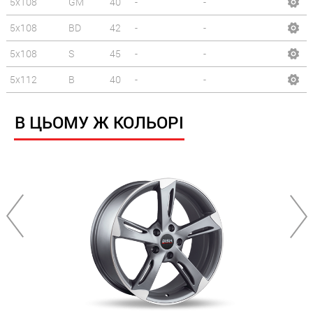
5x108
GM
40
-
-
5x108
BD
42
-
-
5x108
S
45
-
-
5x112
B
40
-
-
В ЦЬОМУ Ж КОЛЬОРІ