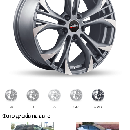
BD
B
S
GM
GMD
Фото дисків на авто