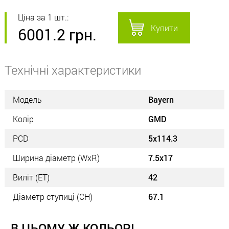
Ціна за 1 шт.:
Купити
6001.2
грн.
Технічні характеристики
Модель
Bayern
Колір
GMD
PCD
5x114.3
Ширина діаметр (WxR)
7.5x17
Виліт (ET)
42
Діаметр ступиці (СН)
67.1
В ЦЬОМУ Ж КОЛЬОРІ