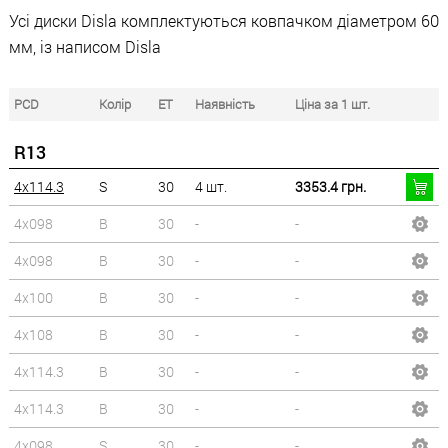
Усі диски Disla комплектуються ковпачком діаметром 60
мм, із написом Disla
PCD
Колір
ET
Наявність
Ціна за 1 шт.
R13
4x114.3
S
30
4 шт.
3353.4 грн.
4x098
B
30
-
-
4x098
B
30
-
-
4x100
B
30
-
-
4x108
B
30
-
-
4x114.3
B
30
-
-
4x114.3
B
30
-
-
4x098
S
30
-
-