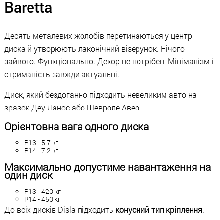
Baretta
Десять металевих жолобів перетинаються у центрі
диска й утворюють лаконічний візерунок. Нічого
зайвого. Функціонально. Декор не потрібен. Мінімалізм і
стриманість завжди актуальні.
Диск, який бездоганно підходить невеликим авто на
зразок Деу Ланос або Шевроле Авео
Орієнтовна вага одного диска
R13 - 5.7 кг
R14 - 7.2 кг
Максимально допустиме навантаження на
один диск
R13 - 420 кг
R14 - 450 кг
До всіх дисків Disla підходить
конусний тип кріплення
.