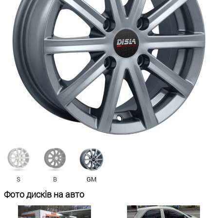
S
B
GM
Фото дисків на авто