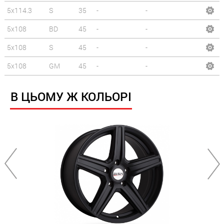
5x114.3
S
35
-
-
5x108
BD
45
-
-
5x108
S
45
-
-
5x108
GM
45
-
-
В ЦЬОМУ Ж КОЛЬОРІ