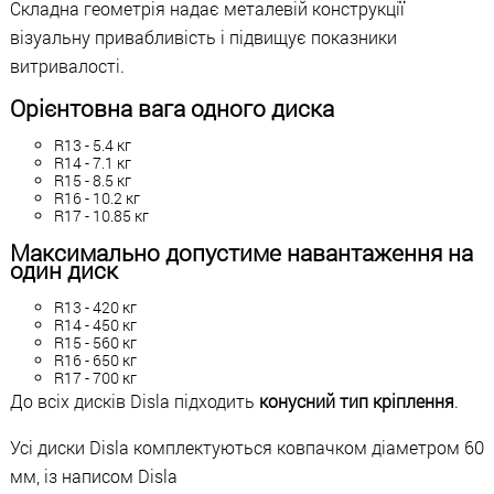
Складна геометрія надає металевій конструкції
візуальну привабливість і підвищує показники
витривалості.
Орієнтовна вага одного диска
R13 - 5.4 кг
R14 - 7.1 кг
R15 - 8.5 кг
R16 - 10.2 кг
R17 - 10.85 кг
Максимально допустиме навантаження на
один диск
R13 - 420 кг
R14 - 450 кг
R15 - 560 кг
R16 - 650 кг
R17 - 700 кг
До всіх дисків Disla підходить
конусний тип кріплення
.
Усі диски Disla комплектуються ковпачком діаметром 60
мм, із написом Disla