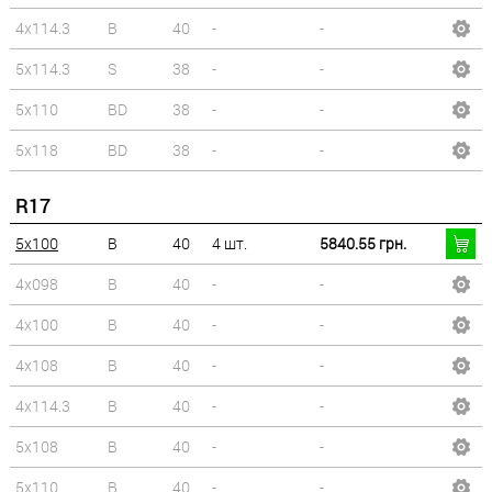
4x114.3
B
40
-
-
5x114.3
S
38
-
-
5x110
BD
38
-
-
5x118
BD
38
-
-
R17
5x100
B
40
4 шт.
5840.55 грн.
4x098
B
40
-
-
4x100
B
40
-
-
4x108
B
40
-
-
4x114.3
B
40
-
-
5x108
B
40
-
-
5x110
B
40
-
-