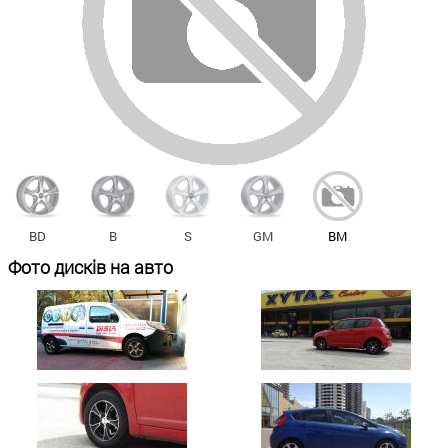
BM
BD
B
S
GM
Фото дисків на авто