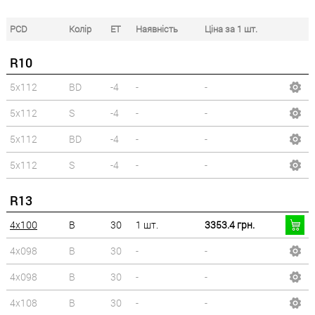
PCD
Колір
ET
Наявність
Ціна за 1 шт.
R10
5x112
BD
-4
-
-
5x112
S
-4
-
-
5x112
BD
-4
-
-
5x112
S
-4
-
-
R13
4x100
B
30
1 шт.
3353.4 грн.
4x098
B
30
-
-
4x098
B
30
-
-
4x108
B
30
-
-