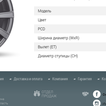
Модель
Цвет
PCD
Ширина диаметр (WxR)
Вылет (ET)
Диаметр ступицы (СН)
ия
Доставка и оплата
Компания
Гарантия
Ко
ОТДЕЛ
Ф
ПРОДАЖ
ина
бласть
И