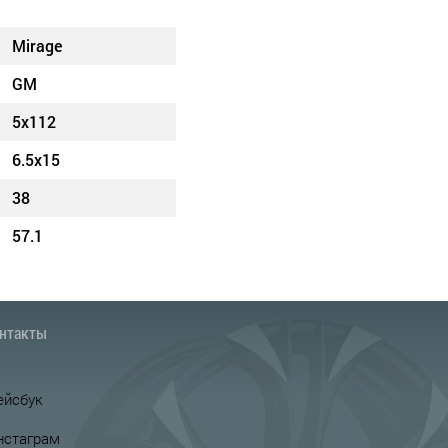
Mirage
GM
5x112
6.5x15
38
57.1
нтакты
ейсбук
нстаграм