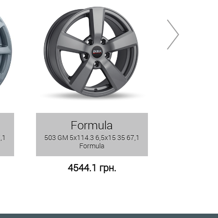
Formula
L
,1
503 GM 5x114.3 6,5x15 35 67,1
506 GM 5x114
Formula
4544.1 грн.
454