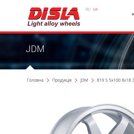
RU
UA
JDM
Головна
Продукція
JDM
819 S 5x100 8x18 