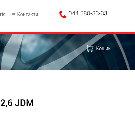
044 580-33-33
тія
Контакти
Кошик
72,6 JDM