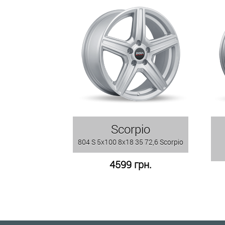
Scorpio
804 S 5x100 8x18 35 72,6 Scorpio
4599 грн.