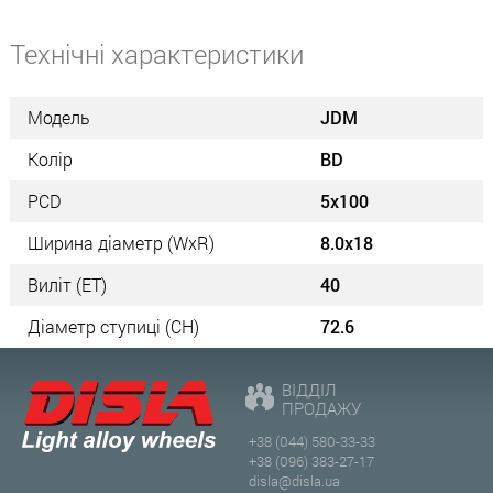
Технічні характеристики
Модель
JDM
Колір
BD
PCD
5x100
Ширина діаметр (WxR)
8.0x18
Виліт (ET)
40
Діаметр ступиці (СН)
72.6
ВІДДІЛ
ПРОДАЖУ
+38 (044) 580-33-33
+38 (096) 383-27-17
disla@disla.ua