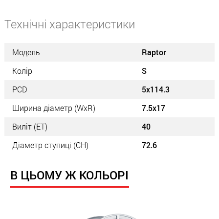
Технічні характеристики
Модель
Raptor
Колір
S
PCD
5x114.3
Ширина діаметр (WxR)
7.5x17
Виліт (ET)
40
Діаметр ступиці (СН)
72.6
В ЦЬОМУ Ж КОЛЬОРІ