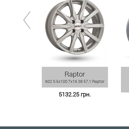
Raptor
602 S 5x100 7x16 38 57,1 Raptor
5132.25 грн.