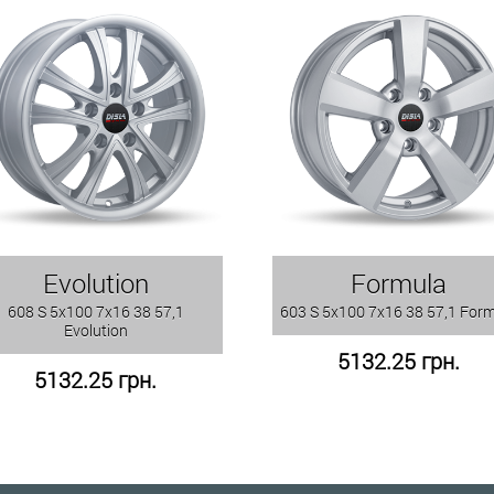
Evolution
Formula
608 S 5x100 7x16 38 57,1
603 S 5x100 7x16 38 57,1 For
Evolution
5132.25 грн.
5132.25 грн.