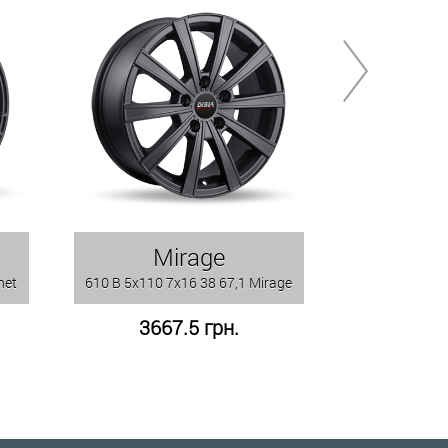
Mirage
R
net
610 B 5x110 7x16 38 67,1 Mirage
609 B 5x110 7
3667.5 грн.
366