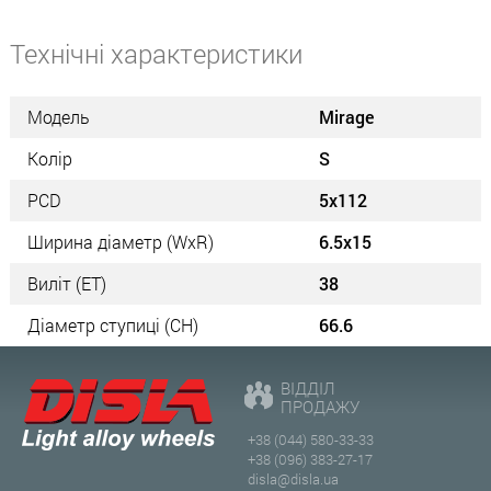
Технічні характеристики
Модель
Mirage
Колір
S
PCD
5x112
Ширина діаметр (WxR)
6.5x15
Виліт (ET)
38
Діаметр ступиці (СН)
66.6
ВІДДІЛ
ПРОДАЖУ
+38 (044) 580-33-33
+38 (096) 383-27-17
disla@disla.ua