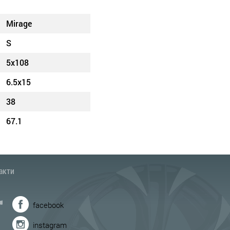
Mirage
S
5x108
6.5x15
38
67.1
акти
facebook
instagram