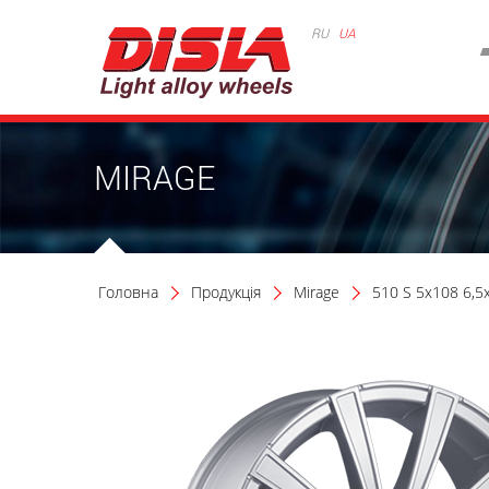
RU
UA
MIRAGE
Головна
Продукція
Mirage
510 S 5x108 6,5