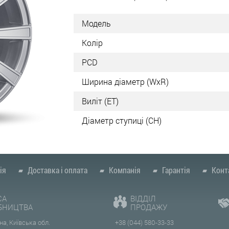
Модель
Колір
PCD
Ширина діаметр (WxR)
Виліт (ET)
Діаметр ступиці (СН)
ія
Доставка і оплата
Компанія
Гарантія
Конт
СА
ВІДДІЛ
БНИЦТВА
ПРОДАЖУ
на, Київська обл.
+38 (044) 580-33-33