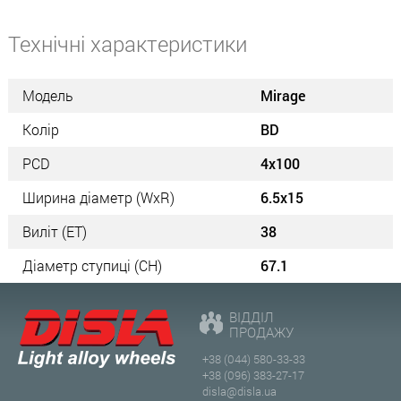
Технічні характеристики
Модель
Mirage
Колір
BD
PCD
4x100
Ширина діаметр (WxR)
6.5x15
Виліт (ET)
38
Діаметр ступиці (СН)
67.1
ВІДДІЛ
ПРОДАЖУ
+38 (044) 580-33-33
+38 (096) 383-27-17
disla@disla.ua