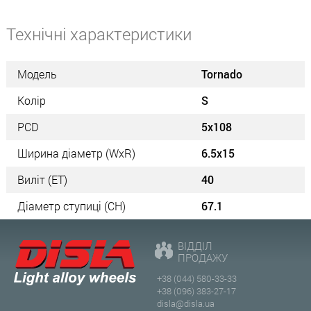
Технічні характеристики
Модель
Tornado
Колір
S
PCD
5x108
Ширина діаметр (WxR)
6.5x15
Виліт (ET)
40
Діаметр ступиці (СН)
67.1
ВІДДІЛ
ПРОДАЖУ
+38 (044) 580-33-33
+38 (096) 383-27-17
disla@disla.ua