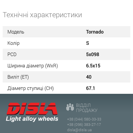
Технічні характеристики
Модель
Tornado
Колір
S
PCD
5x098
Ширина діаметр (WxR)
6.5x15
Виліт (ET)
40
Діаметр ступиці (СН)
67.1
ВІДДІЛ
ПРОДАЖУ
+38 (044) 580-33-33
+38 (096) 383-27-17
disla@disla.ua