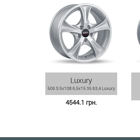
Luxury
506 S 5x108 6,5x15 35 63,4 Luxury
4544.1 грн.