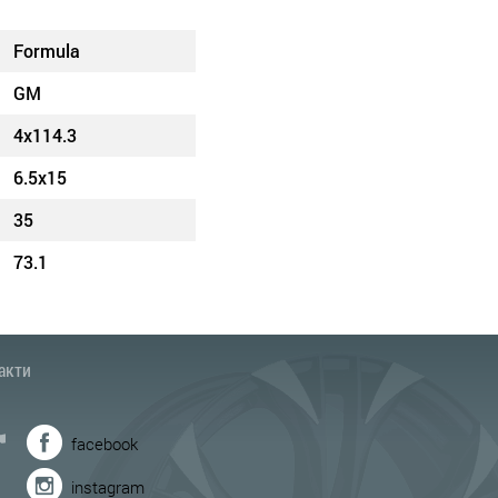
Formula
GM
4x114.3
6.5x15
35
73.1
акти
facebook
instagram