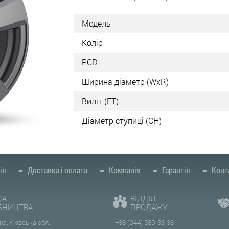
Модель
Колір
PCD
Ширина діаметр (WxR)
Виліт (ET)
Діаметр ступиці (СН)
ія
Доставка і оплата
Компанія
Гарантія
Конт
СА
ВІДДІЛ
БНИЦТВА
ПРОДАЖУ
на, Київська обл.
+38 (044) 580-33-33