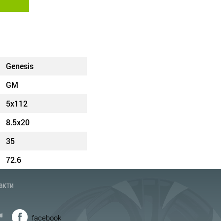
Genesis
GM
5x112
8.5x20
35
72.6
акти
facebook