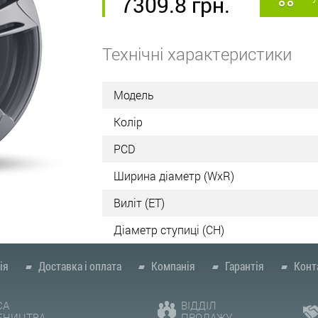
7309.8
грн.
Технічні характеристики
Модель
Колір
PCD
Ширина діаметр (WxR)
Виліт (ET)
Діаметр ступиці (СН)
ія
Доставка і оплата
Компанія
Гарантія
Конт
СА
ВІДДІЛ
БНИЦТВА
ПРОДАЖУ